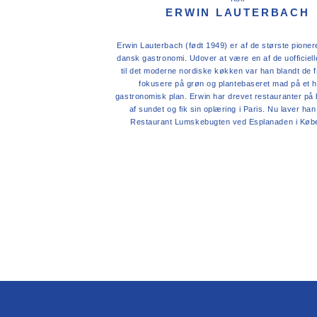
ERWIN LAUTERBACH
Erwin Lauterbach (født 1949) er af de største pioner
dansk gastronomi. Udover at være en af de uofficiel
til det moderne nordiske køkken var han blandt de fø
fokusere på grøn og plantebaseret mad på et h
gastronomisk plan. Erwin har drevet restauranter på
af sundet og fik sin oplæring i Paris. Nu laver ha
Restaurant Lumskebugten ved Esplanaden i Køb