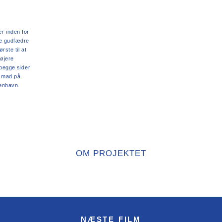
er inden for
le gudfædre
rste til at
øjere
 begge sider
n mad på
enhavn.
OM PROJEKTET
NÆSTE FILM